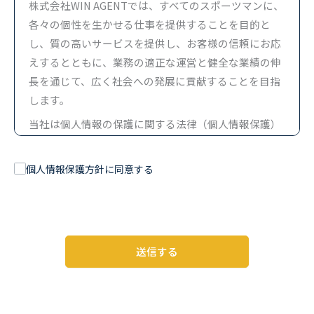
株式会社WIN AGENTでは、すべてのスポーツマンに、
各々の個性を生かせる仕事を提供することを目的と
し、質の高いサービスを提供し、お客様の信頼にお応
えするとともに、業務の適正な運営と健全な業績の伸
長を通じて、広く社会への発展に貢献することを目指
します。
当社は個人情報の保護に関する法律（個人情報保護）
および関連する法令ならびに各種の規範に応じて、以
下のとおりお客様の個人情報の保護に努めます。
個人情報保護方針に同意する
1. 当社における個人情報とは
本ポリシーにおける「個人情報」とは、個人情報保護
法にいう「個人情報」を指すものとし、生存する個人
に関する情報であって、プライバシー情報に含まれる
送信する
氏名、生年月日、住所、電話番号、連絡先、その他の
記述等により、特定の個人を識別できる情報を指しま
す。また必要に応じて「行政手続における特定の個人