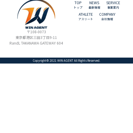
TOP
NEWS
SERVICE
3. 個人情報の利用目的
トップ
最新情報
事業案内
当社によるスポキャス事業において、個人情報を収
ATHLETE
COMPANY
アスリート
会社情報
集・利用する目的は、以下のとおりです。
〒108-0073
キャスティング業務
東京都港区三田3丁目9-11
イベント業務
RandL TAKANAWA GATEWAY 604
従業員の管理業務
採用応募者の選考業務
Copyright© 2021 WIN AGENT All Rights Reserved.
また、番号法に定める以下の事務処理のため特定個人
情報を利用することがあります。
給与所得・退職所得の源泉徴収票作成事務
報酬、料金、契約金及び賞金の支払調書作成
雇用保険届出事務
健康保険・厚生年金保険届出事務
4. 個人情報の取扱い及び安全管理について