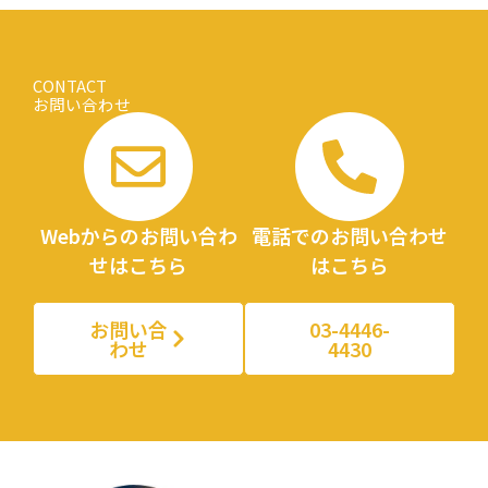
を識別するための番号の利用等に関する法律」（以
下、番号方という。）に基づく制度（通称、マイナン
バー制度）における個人番号も含みます。
CONTACT
お問い合わせ
2. 個人情報の適正な取得について
当社では、個人情報の取得は、適法かつ公正な手段で
行います。また当社はお客様の同意を得ることなく、
サービス提供その他のためにプライバシー情報を収集
Webからのお問い合わ
電話でのお問い合わせ
しておりません。また、当社では、各種サービス提供
せはこちら
はこちら
のために、主に以下のようなお客様に関する情報及び
特定個人情報を取得する場合があります。
お問い合
03-4446-
クライアントやお客様からお預かりする、個人
わせ
4430
を特定できる情報
その他の事業活動により得られた、個人を特定
できる情報
上記の利用目的に付随する作業を遂行するため